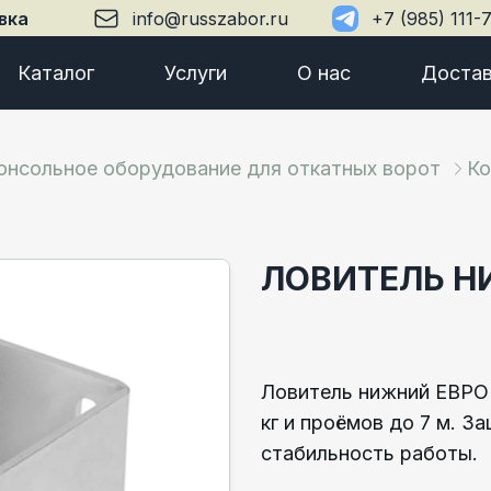
вка
info@russzabor.ru
+7 (985) 111-
Каталог
Услуги
О нас
Достав
онсольное оборудование для откатных ворот
Ко
ЛОВИТЕЛЬ Н
Ловитель нижний ЕВРО 
кг и проёмов до 7 м. З
стабильность работы.