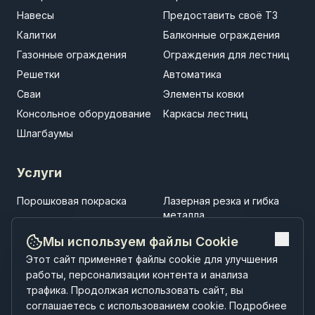
Навесы
Предоставить своё ТЗ
Калитки
Балконные ограждения
Газонные ограждения
Ограждения для лестниц
Решетки
Автоматика
Сваи
Элементы ковки
Консольное оборудование
Каркасы лестниц
Шлагбаумы
Услуги
Порошковая покраска
Лазерная резка и гибка
металла
Установка заборов
Установка ворот
Мы используем файлы Cookie
Установка навесов
Строительство
Этот сайт применяет файлы cookie для улучшения
малоэтажных зданий
работы, персонализации контента и анализа
трафика. Продолжая использовать сайт, вы
соглашаетесь с использованием cookie. Подробнее