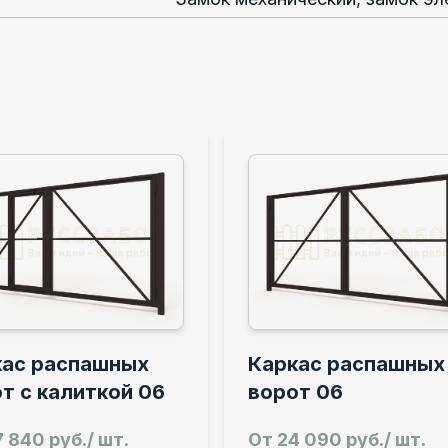
Каркас распашных
Каркас
ворот 06
ворот 
От
24 090 руб./ шт.
От
43 55