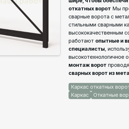
шире, чтобы обеспеч
откатных ворот
Мы пре
сварные ворота с мета
стильными сварными к
высококачественным со
работают
опытные и 
специалисты
, исполь
высокотехнологичное 
монтаж ворот
проводя
сварных ворот из мет
Каркас откатных ворот
Каркас
Откатные вор