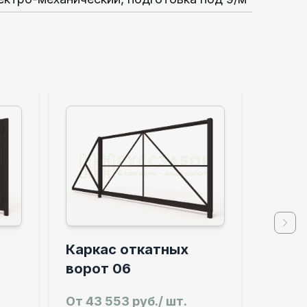
Next
 откатных
06
3 руб./ шт.