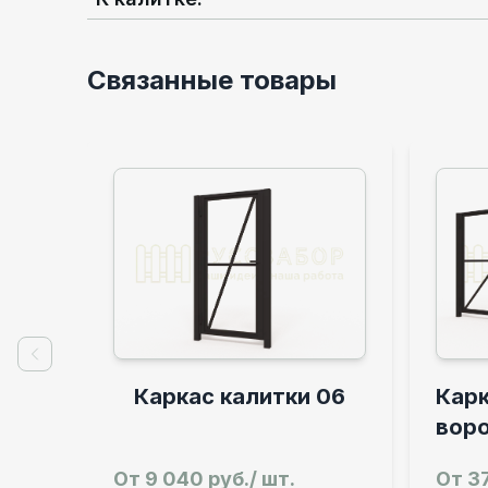
Связанные товары
Previous slide
ас калитки 06
Каркас распашных
ворот с калиткой 06
0 руб./ шт.
От
37 840 руб./ шт.