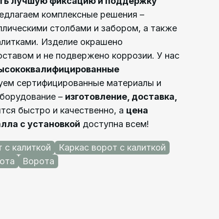
ить лучшую фиксацию и поддержку
длагаем комплексные решения –
ллическими столбами и забором, а также
алитками. Изделие окрашено
ставом и не подвержено коррозии. У нас
высококвалифицированные
зуем сертифицированные материалы и
оборудование –
изготовление, доставка,
тся быстро и качественно, а
цена
алла с установкой
доступна всем!
 с калиткой
Каркас ворот с калиткой
ота
Ворота