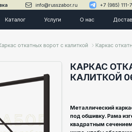
вка
info@russzabor.ru
+7 (985) 111-
Каталог
Услуги
О нас
Достав
Каркас откатных ворот с калиткой
Каркас откатн
КАРКАС ОТК
КАЛИТКОЙ 0
Металлический каркас
под обшивку. Рама изг
квадратным сечением