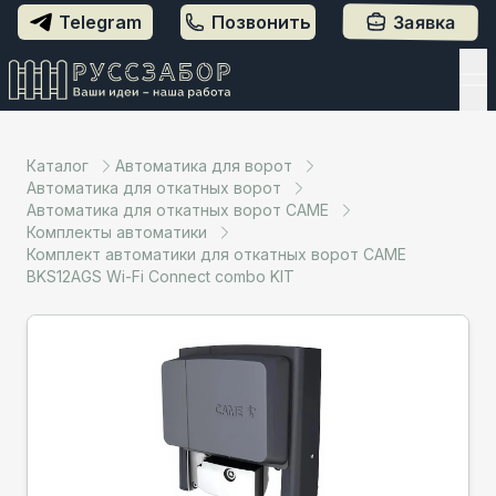
Telegram
Позвонить
Заявка
Каталог
Автоматика для ворот
Автоматика для откатных ворот
Автоматика для откатных ворот CAME
Комплекты автоматики
Комплект автоматики для откатных ворот CAME
BKS12AGS Wi-Fi Connect combo KIT