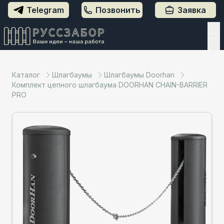
Telegram
Позвонить
Заявка
Каталог
Шлагбаумы
Шлагбаумы Doorhan
Комплект цепного шлагбаума DOORHAN CHAIN-BARRIER
PRO