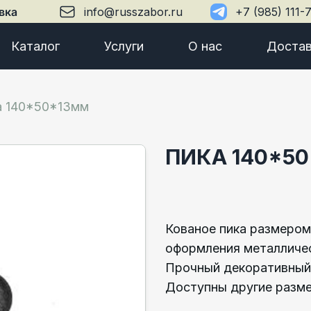
вка
info@russzabor.ru
+7 (985) 111-
Каталог
Услуги
О нас
Достав
а 140*50*13мм
ПИКА 140*5
Кованое пика размером
оформления металличес
Прочный декоративный 
Доступны другие разме