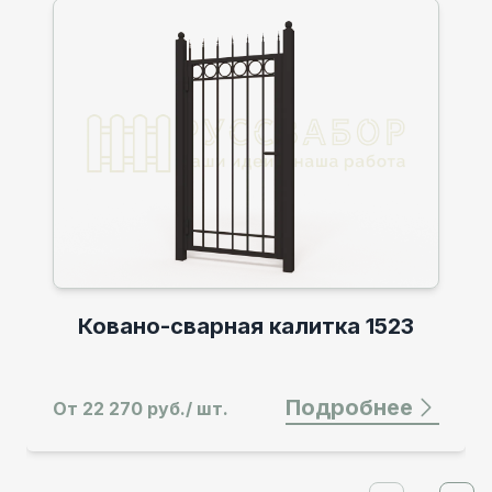
Ковано-сварные распашн
тка 1523
ворота 1523
дробнее
Подро
От
59 370 руб./ шт.