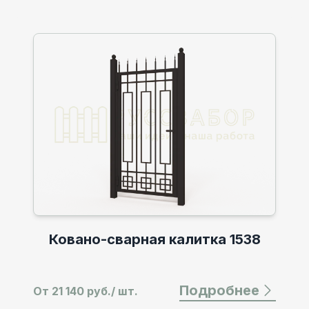
Ковано-сварные распашные
 1538
ворота 1538
обнее
Подробн
От
56 364 руб./ шт.