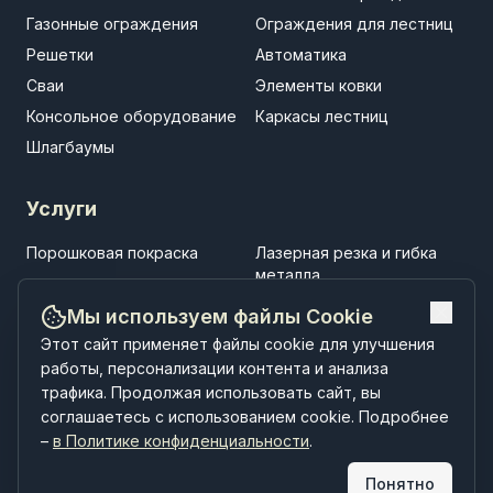
Газонные ограждения
Ограждения для лестниц
Решетки
Автоматика
Сваи
Элементы ковки
Консольное оборудование
Каркасы лестниц
Шлагбаумы
Услуги
Порошковая покраска
Лазерная резка и гибка
металла
Установка заборов
Установка ворот
Мы используем файлы Cookie
Установка навесов
Строительство
Этот сайт применяет файлы cookie для улучшения
малоэтажных зданий
работы, персонализации контента и анализа
трафика. Продолжая использовать сайт, вы
соглашаетесь с использованием cookie. Подробнее
–
в Политике конфиденциальности
.
Понятно
РУССЗАБОР © 2026