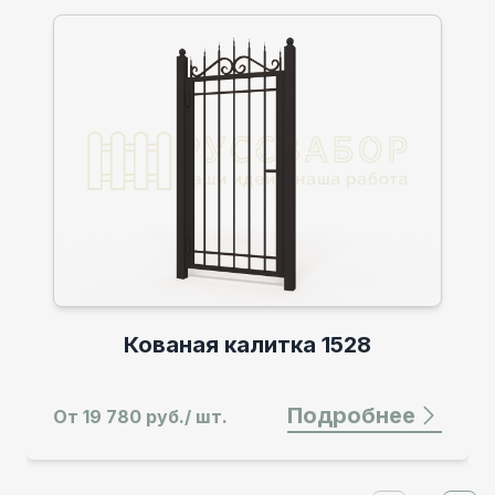
Кованые откатные ворота 1528
ее
Подробнее
От
72 204 руб./ шт.