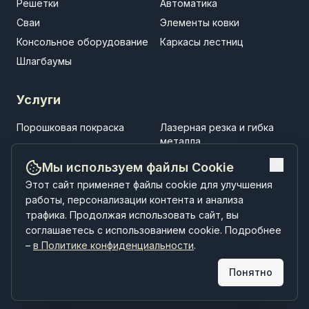
Решетки
Автоматика
Сваи
Элементы ковки
Консольное оборудование
Каркасы лестниц
Шлагбаумы
Услуги
Порошковая покраска
Лазерная резка и гибка
металла
Установка заборов
Установка ворот
Мы используем файлы Cookie
Установка навесов
Строительство
Этот сайт применяет файлы cookie для улучшения
малоэтажных зданий
работы, персонализации контента и анализа
трафика. Продолжая использовать сайт, вы
соглашаетесь с использованием cookie. Подробнее
–
в Политике конфиденциальности
.
Понятно
РУССЗАБОР © 2026