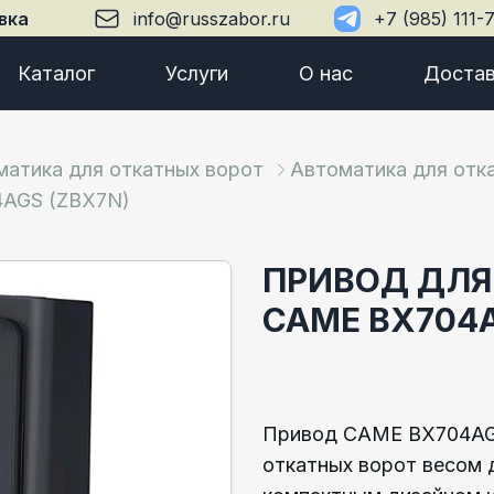
вка
info@russzabor.ru
+7 (985) 111-
Каталог
Услуги
О нас
Достав
матика для откатных ворот
Автоматика для отк
4AGS (ZBX7N)
ПРИВОД ДЛЯ
CAME BX704A
Привод CAME BX704AGS
откатных ворот весом д