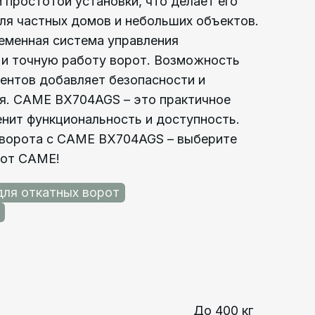
 простотой установки, что делает его
я частных домов и небольших объектов.
еменная система управления
 и точную работу ворот. Возможность
ентов добавляет безопасности и
я. CAME BX704AGS – это практичное
енит функциональность и доступность.
 ворота с CAME BX704AGS – выберите
 от CAME!
для откатных ворот
До 400 кг