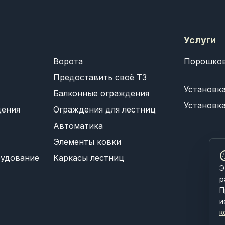
Услуги
Ворота
Порошков
Предоставить своё ТЗ
Установк
Балконные ограждения
Установк
дения
Ограждения для лестниц
Автоматика
Элементы ковки
рудование
Каркасы лестниц
Э
р
П
и
к