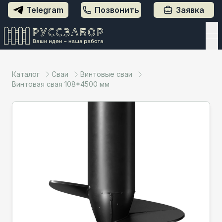
Telegram
Позвонить
Заявка
Каталог
Сваи
Винтовые сваи
Винтовая свая 108*4500 мм