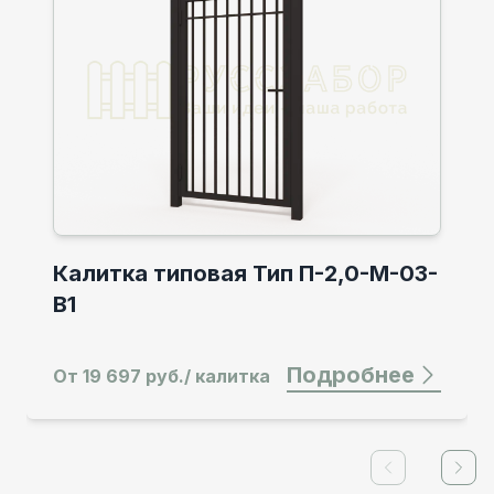
Калитка типовая Тип П-2,0-М-03-
В1
Подробнее
От
19 697 руб./ калитка
Previous slid
Next