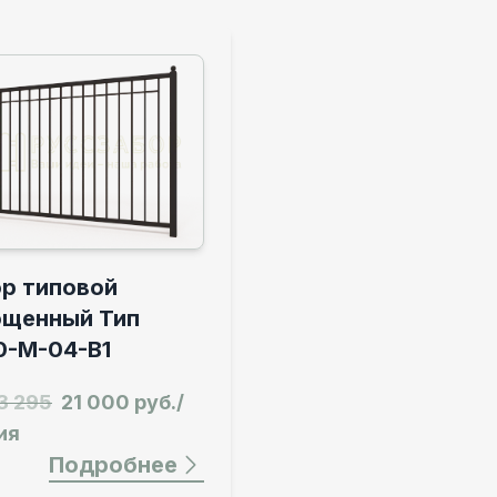
р типовой
ощенный Тип
0-М-04-В1
3 295
21 000 руб./
ия
Подробнее