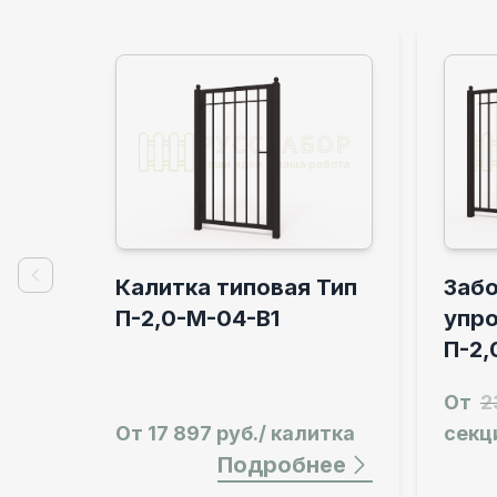
Калитка типовая Тип
Забо
Previous slide
П-2,0-М-04-В1
упр
П-2,
От
2
От
17 897 руб./ калитка
секц
Подробнее