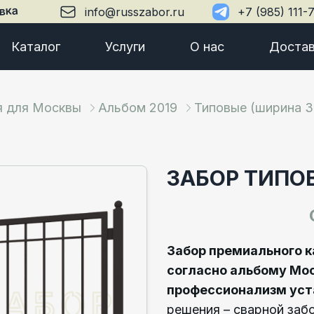
вка
info@russzabor.ru
+7 (985) 111-
Каталог
Услуги
О нас
Достав
я для Москвы
Альбом 2019
Типовые (ширина 3
ЗАБОР ТИПОВ
Забор премиального к
согласно альбому Мо
профессионализм уст
решения – сварной заб