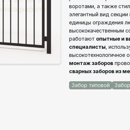
воротами, а также сти
элегантный вид секции 
единицы ограждения л
высококачественным со
работают
опытные и 
специалисты
, исполь
высокотехнологичное 
монтаж заборов
прово
сварных заборов из м
Забор типовой
Забор