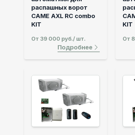
распашных ворот
рас
CAME AXL RC combo
CAM
KIT
KIT
От
39 000 руб./ шт.
От
8
Подробнее