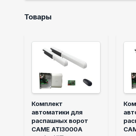
Товары
Комплект
Ком
автоматики для
авт
распашных ворот
рас
CAME ATI3000A
CAM