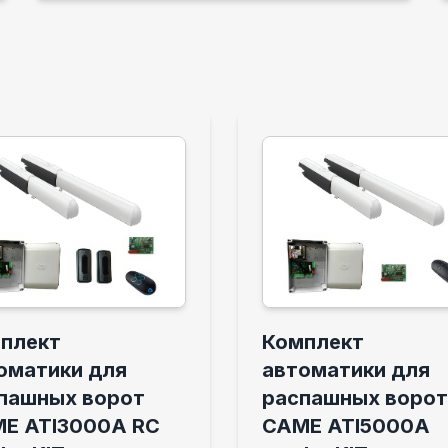
плект
Комплект
оматики для
автоматики для
пашных ворот
распашных ворот
E ATI3000A RC
CAME ATI5000A