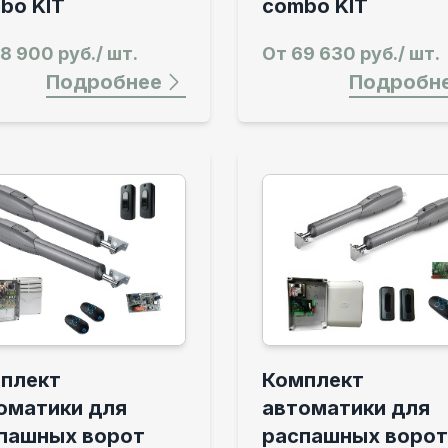
bo KIT
combo KIT
8 900 руб./ шт.
От
69 630 руб./ шт.
Подробнее
Подробн
плект
Комплект
оматики для
автоматики для
пашных ворот
распашных ворот