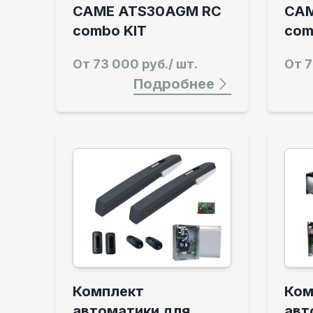
CAME ATS30AGM RC
CAM
combo KIT
com
От
73 000 руб./ шт.
От
7
Подробнее
Комплект
Ком
автоматики для
авт