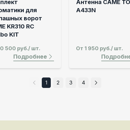
плект
Антенна CAME TO
оматики для
A433N
пашных ворот
E KR310 RC
bo KIT
0 500 руб./ шт.
От
1 950 руб./ шт.
Подробнее
Подробн
1
2
3
4