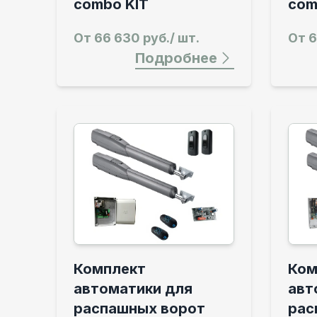
combo KIT
com
От
66 630 руб./ шт.
От
6
Подробнее
Комплект
Ком
автоматики для
авт
распашных ворот
рас