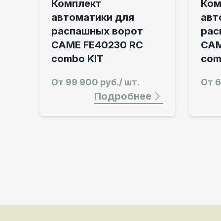
Комплект
Ком
автоматики для
авт
распашных ворот
рас
CAME FE40230 RC
CAM
combo KIT
com
От
99 900 руб./ шт.
От
6
Подробнее