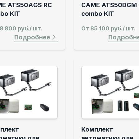
E ATS50АGS RC
CAME ATS50DGM 
bo KIT
combo KIT
8 800 руб./ шт.
От
85 100 руб./ шт.
Подробнее
Подробн
плект
Комплект
оматики для
автоматики для