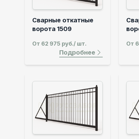
Сварные откатные
Сва
ворота 1509
вор
От
62 975 руб./ шт.
От
6
Подробнее