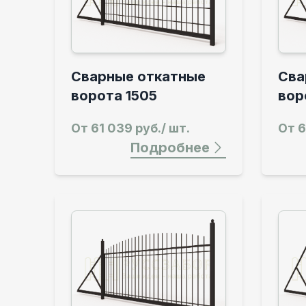
Сварные откатные
Сва
ворота 1505
вор
От
61 039 руб./ шт.
От
6
Подробнее