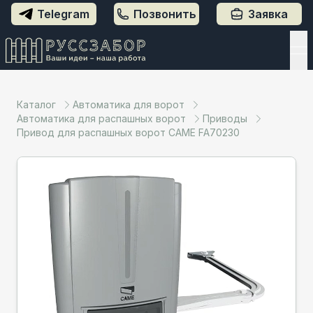
Telegram
Позвонить
Заявка
Каталог
Автоматика для ворот
Автоматика для распашных ворот
Приводы
Привод для распашных ворот CAME FA70230